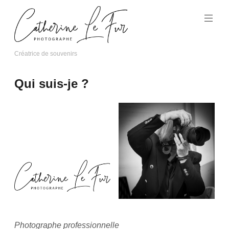
Aller
au
contenu
principal
Créatrice de souvenirs
Catherine
Le
Qui suis-je ?
Fur
Photographe
Photographe professionnelle