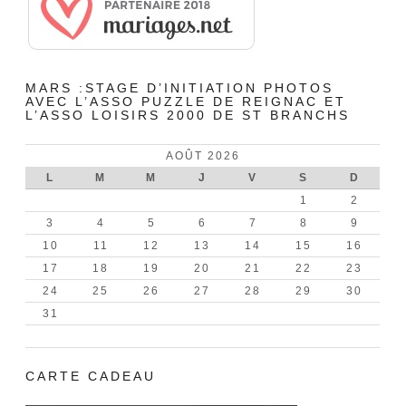
MARS :STAGE D’INITIATION PHOTOS
AVEC L’ASSO PUZZLE DE REIGNAC ET
L’ASSO LOISIRS 2000 DE ST BRANCHS
AOÛT 2026
L
M
M
J
V
S
D
1
2
3
4
5
6
7
8
9
10
11
12
13
14
15
16
17
18
19
20
21
22
23
24
25
26
27
28
29
30
31
CARTE CADEAU