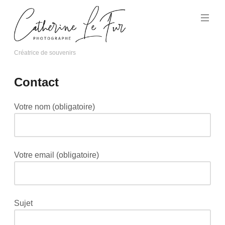
Aller
au
contenu
principal
Créatrice de souvenirs
Catherine
Le
Contact
Fur
Photographe
Votre nom (obligatoire)
Votre email (obligatoire)
Sujet